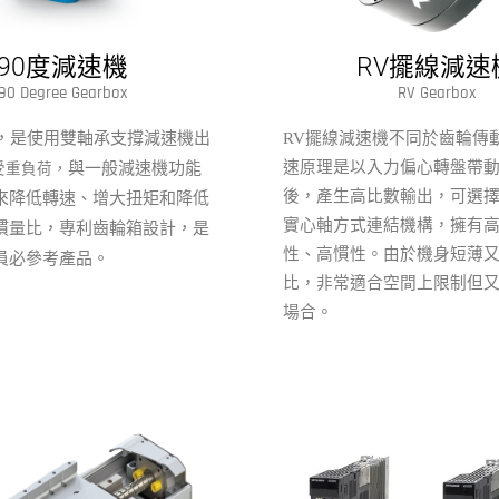
90度減速機
RV擺線減速
90 Degree Gearbox
RV Gearbox
機，是使用雙軸承支撐減速機出
RV擺線減速機不同於齒輪傳
與一般減速機功能
速原理是以入力偏心轉盤帶
受重負荷
，
後，產生高比數輸出，可選
來降低轉速、增大扭矩和降低
實心軸方式連結機構，擁有
慣量比，專利齒輪箱設計，是
性、高慣性。由於機身短薄
員必參考產品。
比，非常適合空間上限制但
場合。