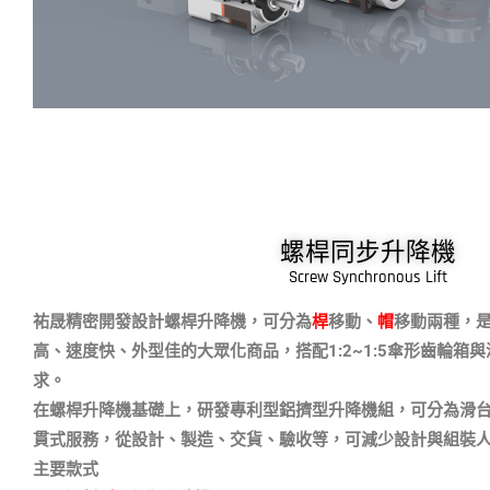
螺桿同步升降機
Screw Synchronous Lift
祐晟精密
開發
設計螺桿升降機，可分為
桿
移動、
帽
移動兩種，
高、速度快、外型佳的大眾化商品，搭配1:2~1:5傘形齒輪箱
求。
在螺桿升降機基礎上，研發專利型鋁擠型升降機組，可分為滑
貫式服務，從設計、製造、交貨、驗收等，可減少設計與組裝
主要款式