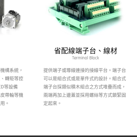
省配線端子台、線材
Terminal Block
服機構系統，
提供端子或導線連接的接線平台。端子台
度、轉矩等控
可以是組合式或是單件式的設計。組合式
ED等設備
端子台採類似積木組合之方式堆疊而成，
、皮帶輪等機
兩端再加上邊蓋並採用螺絲等方式鎖緊固
應用。
定起來。