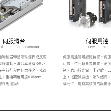
伺服滑台
伺服馬達
Axis Robot For Servomotor
Servomotor
過聯軸器轉動滾珠螺桿或皮帶
伺服馬達是可記憶位置。伺
直線運動。滑台本身有原點、
可依上位元命令為位置、速
在有效行程內任意移動，依螺
制，應用於光電、半導體、L
，重複精度可達0.05mm
上，搭配減速機、滾珠螺桿
線性馬達模組。
構元件，能有高精度的設備