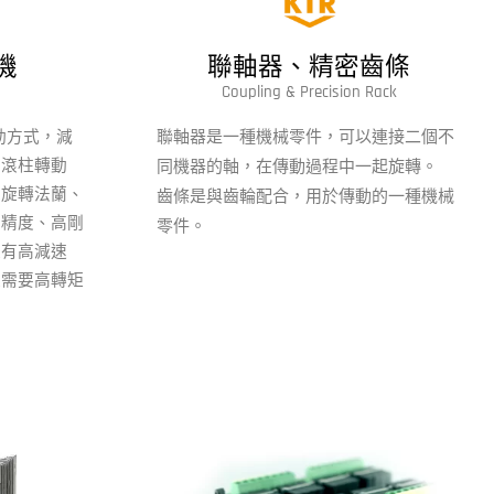
機
聯軸器、精密齒條
Coupling
&
Precision Rack
聯軸器是一種機械零件，可以連接二個不
動方式，減
動滾柱轉動
同機器的軸，在傳動過程中一起旋轉。
擇旋轉法蘭、
齒條是與齒輪配合，用於傳動的一種機械
高精度、高剛
零件。
又有高減速
又需要高轉矩