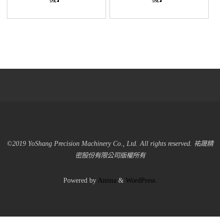
©2019 YoShang Precision Machinery Co., Ltd. All rights reserved. 祐晟精
密股份有限公司版權所有
Powered by
Anima
&
WordPress.