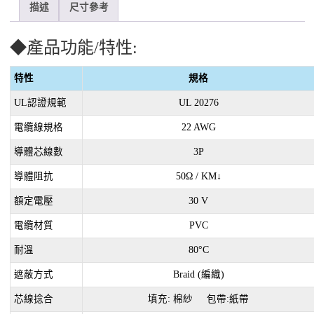
描述
尺寸參考
◆產品功能/特性:
特性
規格
UL認證規範
UL 20276
電纜線規格
22 AWG
導體芯線數
3P
導體阻抗
50Ω / KM↓
額定電壓
30 V
電纜材質
PVC
耐溫
80°C
遮蔽方式
Braid (編織)
芯線捻合
填充: 棉紗 包帶:紙帶