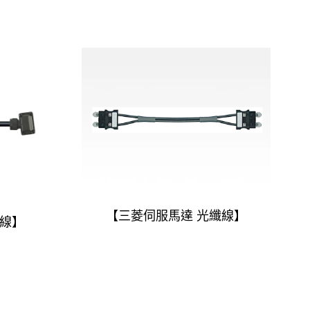
【三菱伺服馬達 光纖線】
源線】