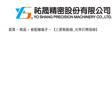
首頁
>
商品
>
省配線端子
>
【三菱驅動器_光學尺轉接線】