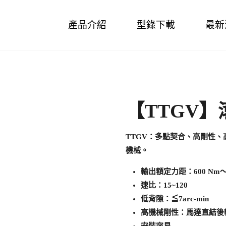
Skip
產品介紹
型錄下載
最新
to
content
【TTGV
TTGV：多點契合、高剛性
機械。
輸出額定力距：600 Nm～5
速比：15~120
低背隙：≦7arc-min
高機械剛性：馬達直結後
安裝容易