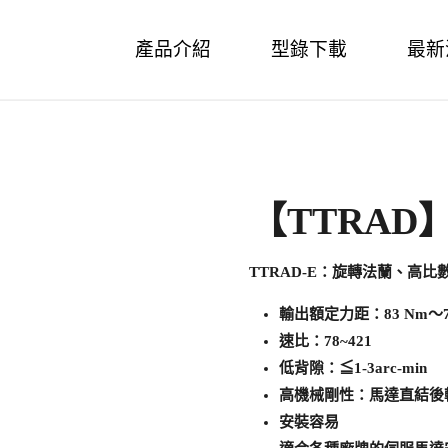
Skip
產品介紹
型錄下載
最新
to
content
【TTRAD
TTRAD-E：旋轉法蘭、高
輸出額定力距：83 Nm～75
速比：78~421
低背隙：≦1-3arc-min
高機械剛性：馬達直結後
安裝容易