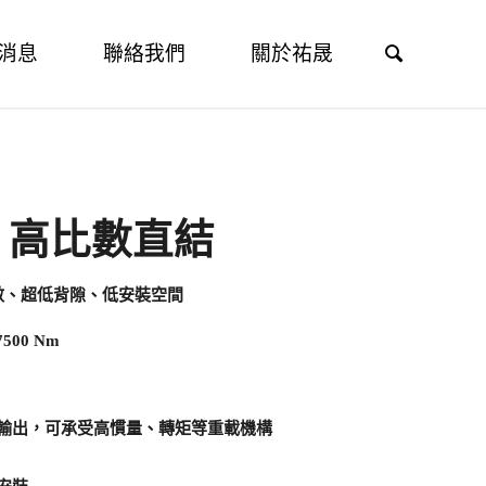
Search
消息
聯絡我們
關於祐晟
】高比數直結
比數、超低背隙、低安裝空間
00 Nm
輸出，可承受高慣量、轉矩等重載機構