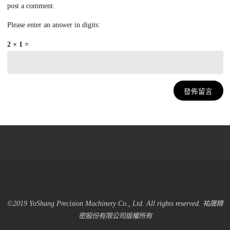
post a comment.
Please enter an answer in digits:
2 × 1 =
©2019 YoShang Precision Machinery Co., Ltd. All rights reserved. 祐晟精
密股份有限公司版權所有