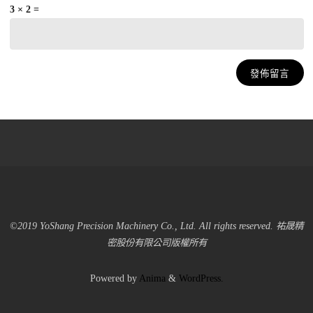
3 × 2 =
©2019 YoShang Precision Machinery Co., Ltd. All rights reserved. 祐晟精
密股份有限公司版權所有
Powered by
Anima
&
WordPress.